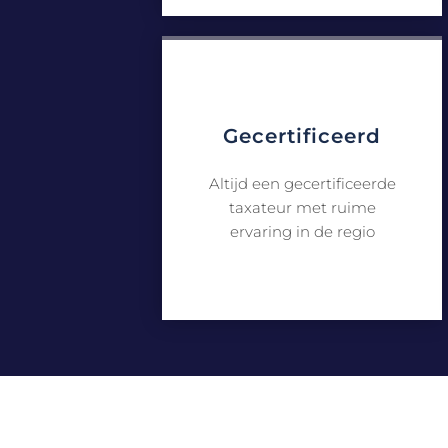
Gecertificeerd
Altijd een gecertificeerde
taxateur met ruime
ervaring in de regio