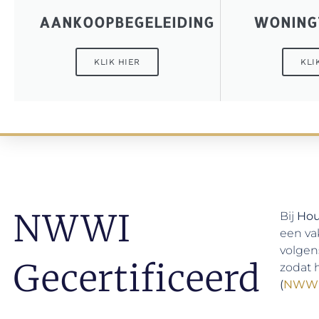
AANKOOPBEGELEIDING
WONING
KLIK HIER
KLI
NWWI
Bij
Hou
een va
volgen
Gecertificeerd
zodat 
(
NWW