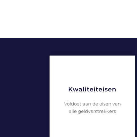
Kwaliteiteisen
Voldoet aan de eisen van
alle geldverstrekkers