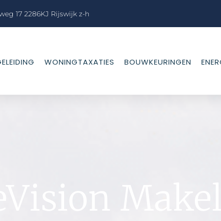
weg 17 2286KJ Rijswijk z-h
ELEIDING
WONINGTAXATIES
BOUWKEURINGEN
ENER
Vision Makel