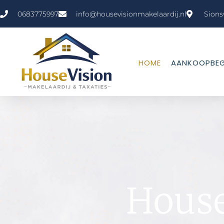
0683775997
info@housevisionmakelaardij.nl
Sions
HOME
AANKOOPBEG
House