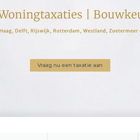
Woningtaxaties | Bouwkeu
 Haag, Delft, Rijswijk, Rotterdam, Westland, Zoetermee
Vraag nu een taxatie aan