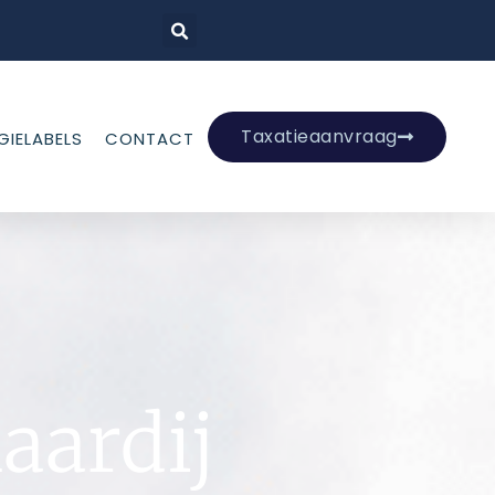
Taxatieaanvraag
GIELABELS
CONTACT
aardij