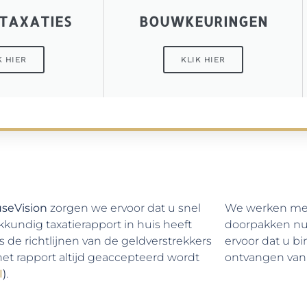
TAXATIES
BOUWKEURINGEN
K HIER
KLIK HIER
seVision
zorgen we ervoor dat u snel
We werken met
kkundig taxatierapport in huis heeft
doorpakken nuch
s de richtlijnen van de geldverstrekkers
ervoor dat u b
het rapport altijd geaccepteerd wordt
ontvangen van
I
)
.